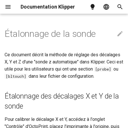
Documentation Klipper
I
English
n
简体中文
Étalonnage de la sonde
Installation
Référence de configuration
Étalonnage des décalages X et Y
Compensation de la résonance
Modèles de commandes
Aperçu du code
Exemples de configurations
i
繁體中文
de la sonde
t
OctoPrint pour Klipper
Distance de rotation
Mesurer la résonance
Référence des états
Cinématiques
Mises à jour via la carte SD
Magyar
Ce document décrit la méthode de réglage des décalages
Étalonnage de l'offset Z de la
i
sonde
Italiano
X, Y et Z d'une "sonde z automatique" dans Klipper. Ceci est
Protocole
Microcontrôleur RPi
utile pour les utilisateurs qui ont une section
ou
[probe]
a
Français
Contrôle de répétabilité
Serveur API
Beaglebone
dans leur fichier de configuration.
[bltouch]
l
Vérification des erreurs de
Commandes MCU
Chargeurs de démarrage
localisation
i
Étalonnage des décalages X et Y de la
Protocole CANBUS
Entrée du bootloader
s
Erreurs de température
sonde
a
Débogage
BUS CAN
Pour calibrer le décalage X et Y, accédez à l'onglet
t
Tests
Dépannage du CANBUS
"Contrôle" d'OctoPrint, placez l'imprimante à l'origine, puis