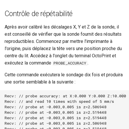
Contrôle de répétabilité
Après avoir calibré les décalages X, Y et Z de la sonde, il
est conseillé de vérifier que la sonde fournit des résultats
reproductibles. Commencez par mettre l'imprimante à
l'origine, puis déplacez la tête vers une position proche du
centre du lit. Accédez à l'onglet du terminal OctoPrint et
exécutez la commande
.
PROBE_ACCURACY
Cette commande exécutera le sondage dix fois et produira
une sortie semblable à la suivante :
Recv: // probe accuracy: at X:0.000 Y:0.000 Z:10.000

Recv: // and read 10 times with speed of 5 mm/s

Recv: // probe at -0.003,0.005 is z=2.506948

Recv: // probe at -0.003,0.005 is z=2.519448

Recv: // probe at -0.003,0.005 is z=2.519448

Recv: // probe at -0.003,0.005 is z=2.506948

Recv: // probe at -0.003,0.005 is z=2.519448
