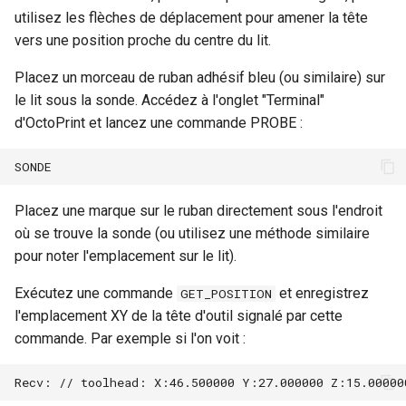
i
utilisez les flèches de déplacement pour amener la tête
Contribuer à Klipper
Capteur de largeur de filament
vers une position proche du centre du lit.
TSL1401CL
o
Packager Klipper
Placez un morceau de ruban adhésif bleu (ou similaire) sur
n
Détecteur de largeur de filament
à effet hall
le lit sous la sonde. Accédez à l'onglet "Terminal"
d
d'OctoPrint et lancez une commande PROBE :
Sonde inductive à courants de
e
Foucault
l
Load Cells
a
Placez une marque sur le ruban directement sous l'endroit
où se trouve la sonde (ou utilisez une méthode similaire
r
pour noter l'emplacement sur le lit).
e
Exécutez une commande
et enregistrez
GET_POSITION
c
l'emplacement XY de la tête d'outil signalé par cette
commande. Par exemple si l'on voit :
h
e
r