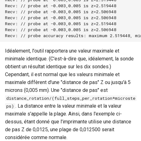
Recv: // probe at -0.003,0.005 is z=2.519448

Recv: // probe at -0.003,0.005 is z=2.506948

Recv: // probe at -0.003,0.005 is z=2.506948

Recv: // probe at -0.003,0.005 is z=2.519448

Recv: // probe at -0.003,0.005 is z=2.506948

Idéalement, l'outil rapportera une valeur maximale et
minimale identique. (C'est-à-dire que, idéalement, la sonde
obtient un résultat identique sur les dix sondes.)
Cependant, il est normal que les valeurs minimale et
maximale diffèrent d'une "distance de pas" Z ou jusqu'à 5
microns (0,005 mm). Une "distance de pas" est
distance_rotation/(full_steps_per_rotation*microste
. La distance entre la valeur minimale et la valeur
ps)
maximale s'appelle la plage. Ainsi, dans l'exemple ci-
dessus, étant donné que l'imprimante utilise une distance
de pas Z de 0,0125, une plage de 0,012500 serait
considérée comme normale.