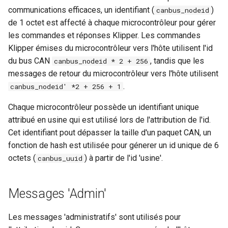
i
communications efficaces, un identifiant (
)
canbus_nodeid
Modèles de commandes
Capteur de largeur de filament
de 1 octet est affecté à chaque microcontrôleur pour gérer
TSL1401CL
o
les commandes et réponses Klipper. Les commandes
Pilotes de moteur pas à pas TMC
n
Détecteur de largeur de filament
Klipper émises du microcontrôleur vers l'hôte utilisent l'id
à effet hall
Mise à l'origine et Palpage multi
du bus CAN
, tandis que les
canbus_nodeid * 2 + 256
d
contrôleurs
messages de retour du microcontrôleur vers l'hôte utilisent
Sonde inductive à courants de
e
.
Foucault
canbus_nodeid' *2 + 256 + 1
Slicers
l
Chaque microcontrôleur possède un identifiant unique
Load Cells
Correction de l'équerrage
a
attribué en usine qui est utilisé lors de l'attribution de l'id.
Cet identifiant pout dépasser la taille d'un paquet CAN, un
Exclure des objets
r
fonction de hash est utilisée pour génerer un id unique de 6
e
Utilisation des outils PWM
octets (
) à partir de l'id 'usine'.
canbus_uuid
c
h
Messages 'Admin'
e
Les messages 'administratifs' sont utilisés pour
r