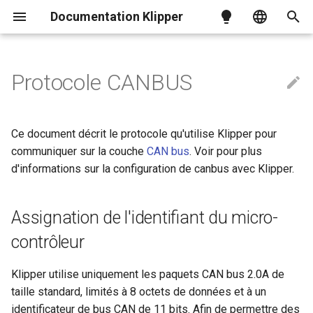
Documentation Klipper
I
English
n
简体中文
Protocole CANBUS
Assignation de l'identifiant du
Exemples de configurations
Installation
Référence de configuration
Nivellement du lit
Compensation de la résonanc
Modèles de commandes
Installation
i
繁體中文
micro-contrôleur
t
Mises à jour via la carte SD
OctoPrint pour Klipper
Distance de rotation
Étalonnage Delta
Mesurer la résonance
Référence des états
Magyar
Référence de configuration
Ce document décrit le protocole qu'utilise Klipper pour
Messages 'Admin'
i
Italiano
communiquer sur la couche
CAN bus
. Voir
pour plus
Microcontrôleur RPi
Étalonnage de la sonde
Contrôles de la configuration
Message
d'informations sur la configuration de canbus avec Klipper.
a
Français
CMD_QUERY_UNASSIGNED
Beaglebone
BL-Touch
Nivellement du lit
l
Message
Chargeurs de démarrage
Assignation de l'identifiant du micro-
Nivellement manuel
CMD_SET_KLIPPER_NODEID
i
Compensation de la
contrôleur
résonance
Entrée du bootloader
Maillage du Bed
s
Message RESP_NEED_NODEID
Avance à la pression
a
BUS CAN
Klipper utilise uniquement les paquets CAN bus 2.0A de
Phase de fin de course
Paquets de données
taille standard, limités à 8 octets de données et à un
t
G-Codes
Dépannage du CANBUS
Compensation de torsion de l
identificateur de bus CAN de 11 bits. Afin de permettre des