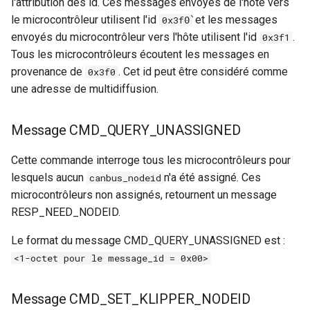
l'attribution des id. Ces messages envoyés de l'hôte vers
le microcontrôleur utilisent l'id
et les messages
0x3f0̀
c
envoyés du microcontrôleur vers l'hôte utilisent l'id
.
0x3f1
h
Tous les microcontrôleurs écoutent les messages en
provenance de
. Cet id peut être considéré comme
0x3f0
e
une adresse de multidiffusion.
Message CMD_QUERY_UNASSIGNED
Cette commande interroge tous les microcontrôleurs pour
lesquels aucun
n'a été assigné. Ces
canbus_nodeid
microcontrôleurs non assignés, retournent un message
RESP_NEED_NODEID.
Le format du message CMD_QUERY_UNASSIGNED est :
<1-octet pour le message_id = 0x00>
Message CMD_SET_KLIPPER_NODEID